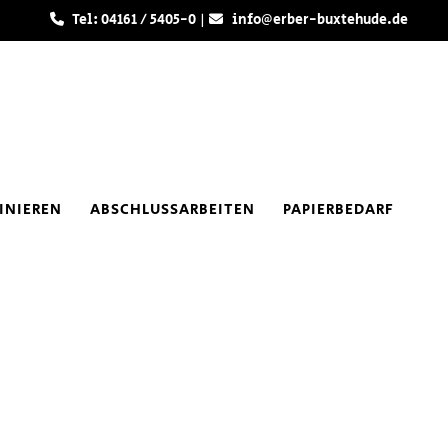
Tel: 04161 / 5405-0 |
info@erber-buxtehude.de
INIEREN
ABSCHLUSSARBEITEN
PAPIERBEDARF