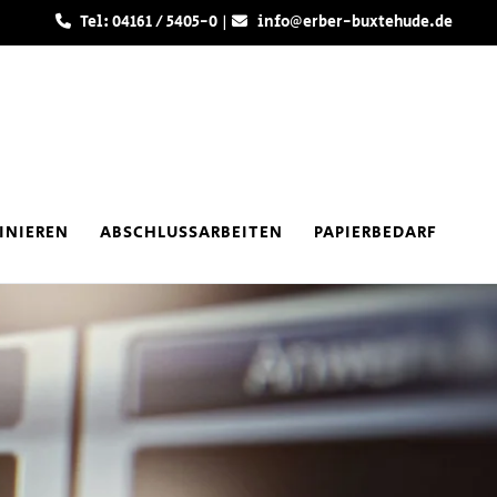
Tel: 04161 / 5405-0 |
info@erber-buxtehude.de
INIEREN
ABSCHLUSSARBEITEN
PAPIERBEDARF