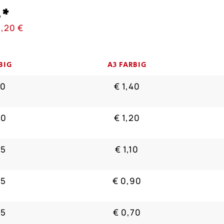
i*
1,20 €
BIG
A3 FARBIG
70
€ 1,40
60
€ 1,20
55
€ 1,10
45
€ 0,90
35
€ 0,70