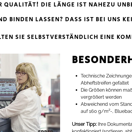
R QUALITÄT! DIE LÄNGE IST NAHEZU UN
ND BINDEN LASSEN? DASS IST BEI UNS K
TEN SIE SELBSTVER­STÄND­LICH EINE KO
BESONDER­
Technische Zeichnunge
Abheftstreifen gefaltet
Die Größen können maßs
vergrößert werden
Abweichend vom Standa
auf 160 g/m²-, Bluebac
Unser Tipp:
Ihre Dokumenta
konfektioniert (sortieren, ab