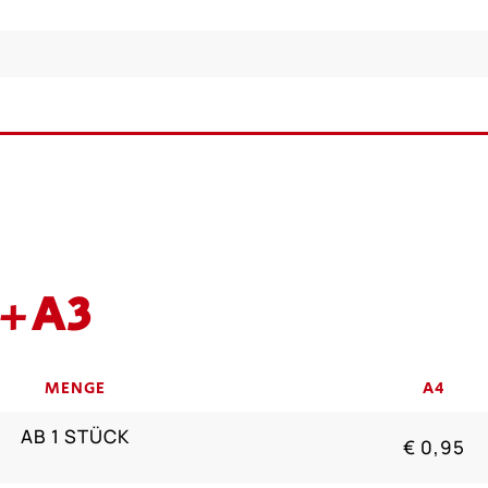
4+A3
MENGE
A4
AB 1 STÜCK
€ 0,95