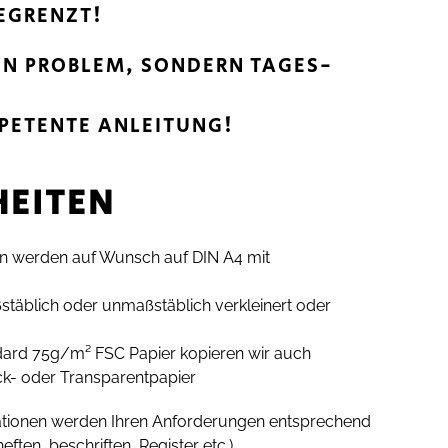
BEGRENZT!
EIN PROBLEM, SONDERN TAGES­
MPETENTE ANLEITUNG!
HEITEN
n werden auf Wunsch auf DIN A4 mit
täblich oder unmaßstäblich verkleinert oder
rd 75g/m² FSC Papier kopieren wir auch
k- oder Transparentpapier
tionen werden Ihren Anforderungen entsprechend
heften, beschriften, Register etc.)