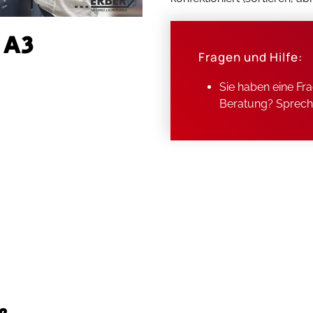
 A3
Fragen und Hilfe:
Sie haben eine Fr
Beratung? Spreche